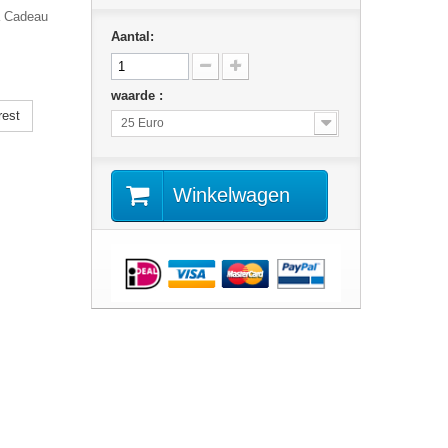
a Cadeau
Aantal:
waarde :
rest
25 Euro
Winkelwagen