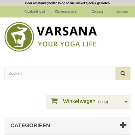
Yogakleding.nl
Klantenservice
Contact
Inloggen
Winkelwagen
(leeg)
CATEGORIEËN