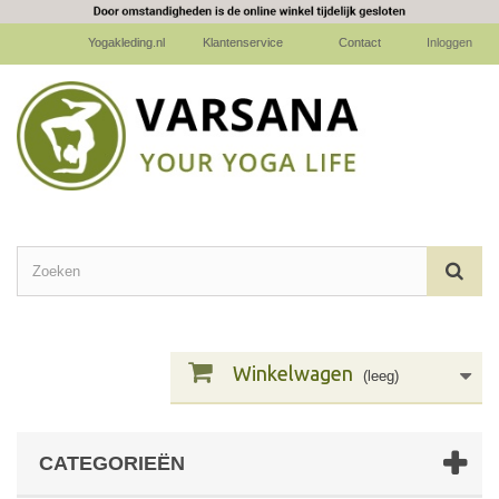
Yogakleding.nl
Klantenservice
Contact
Inloggen
Winkelwagen
(leeg)
CATEGORIEËN