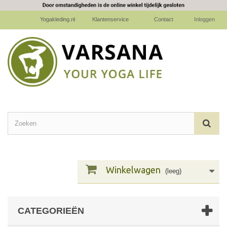
Yogakleding.nl
Klantenservice
Contact
Inloggen
Winkelwagen
(leeg)
CATEGORIEËN