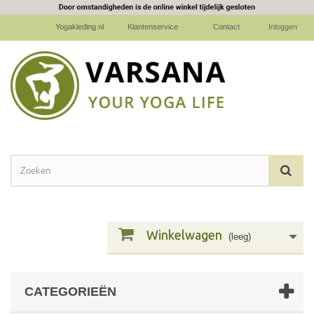
Yogakleding.nl
Klantenservice
Contact
Inloggen
Winkelwagen
(leeg)
CATEGORIEËN