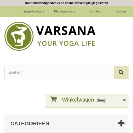
Yogakleding.nl
Klantenservice
Contact
Inloggen
Winkelwagen
(leeg)
CATEGORIEËN