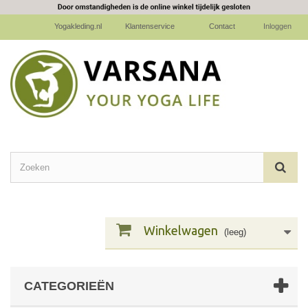
Yogakleding.nl
Klantenservice
Contact
Inloggen
Winkelwagen
(leeg)
CATEGORIEËN