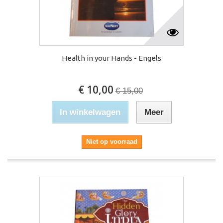
Health in your Hands - Engels
€ 10,00
€ 15,00
In winkelwagen
Meer
Niet op voorraad