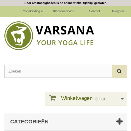
Yogakleding.nl
Klantenservice
Contact
Inloggen
Winkelwagen
(leeg)
CATEGORIEËN