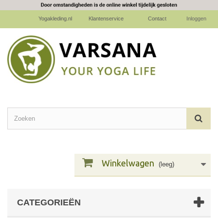
Yogakleding.nl
Klantenservice
Contact
Inloggen
Winkelwagen
(leeg)
CATEGORIEËN