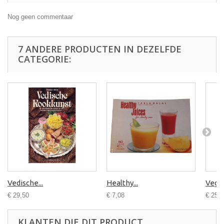
Nog geen commentaar
7 ANDERE PRODUCTEN IN DEZELFDE
CATEGORIE:
Vedische...
Healthy...
Veget
€ 29,50
€ 7,08
€ 25,0
KLANTEN DIE DIT PRODUCT