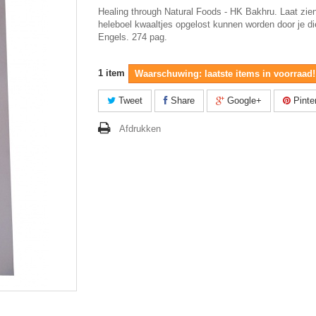
Healing through Natural Foods - HK Bakhru. Laat zie
heleboel kwaaltjes opgelost kunnen worden door je di
Engels. 274 pag.
1
item
Waarschuwing: laatste items in voorraad!
Tweet
Share
Google+
Pinte
Afdrukken