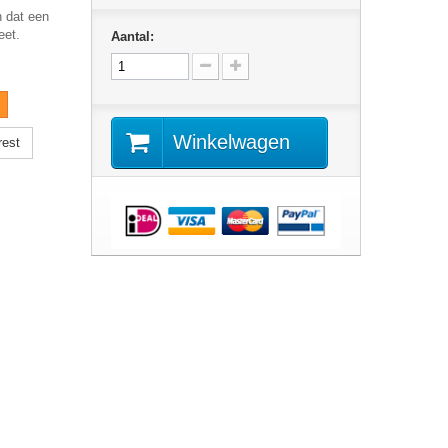
n dat een
eet.
Aantal:
Winkelwagen
rest