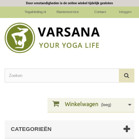
Yogakleding.nl
Klantenservice
Contact
Inloggen
Winkelwagen
(leeg)
CATEGORIEËN