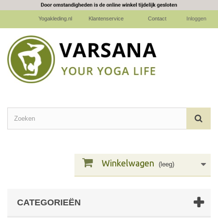
Yogakleding.nl
Klantenservice
Contact
Inloggen
Winkelwagen
(leeg)
CATEGORIEËN