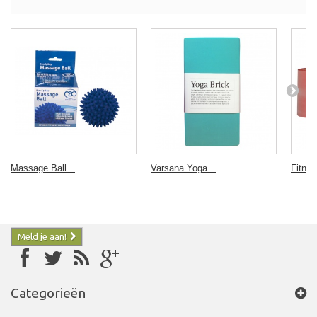
Massage Ball...
Varsana Yoga...
Fitnes
Meld je aan!
Categorieën