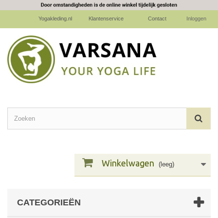
Yogakleding.nl
Klantenservice
Contact
Inloggen
Winkelwagen
(leeg)
CATEGORIEËN