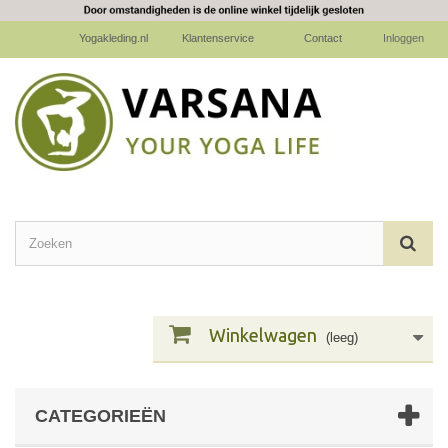
Yogakleding.nl
Klantenservice
Contact
Inloggen
Winkelwagen
(leeg)
CATEGORIEËN