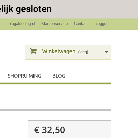
Yogakleding.nl
Klantenservice
Contact
Inloggen
Winkelwagen
(leeg)
SHOPRUIMING
BLOG
€ 32,50