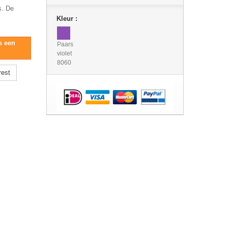
s. De
Kleur :
s een
Paars
violet
8060
rest