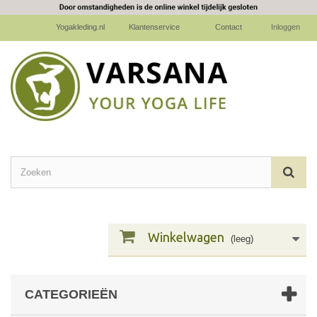
Yogakleding.nl
Klantenservice
Contact
Inloggen
Winkelwagen
(leeg)
CATEGORIEËN